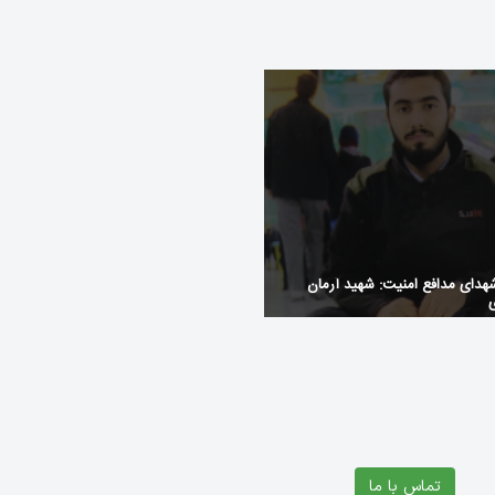
mfangreiche Informationen und
://ninescasino-swiss.com für ein
sicheres Spielvergnügen
هدای مدافع امنیت: شهید آرمان
ی
تماس با ما