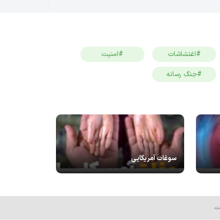
#اغتشاشات
#امنیت
#جنگ رسانه
سوغات آمریکایی
ت.