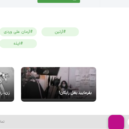
#آرتین
#آرمان علی وردی
#ایذه
بفرمایید بغل رایگان!
زن، زن
تما