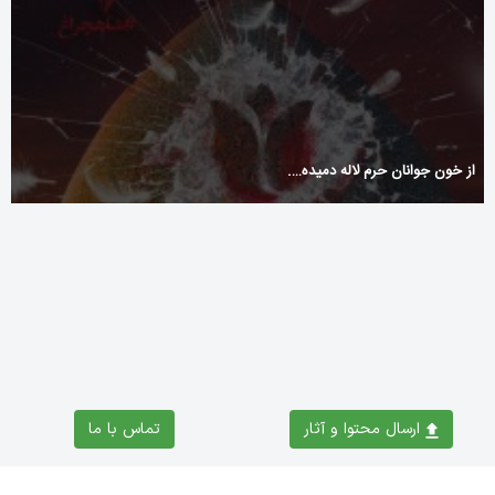
از خون جوانان حرم لاله دمیده….
Suosituimmat MGA-lisensoidut kasinot – vertailu pelivalikoiman
perusteella
ارسال محتوا و آثار
تماس با ما