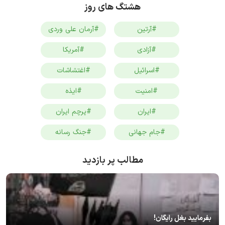
هشتگ های روز
#آرتین
#آرمان علی وردی
#آزادی
#آمریکا
#اسرائیل
#اغتشاشات
#امنیت
#ایذه
#ایران
#پرچم ایران
#جام جهانی
#جنگ رسانه
مطالب پر بازدید
بفرمایید بغل رایگان!