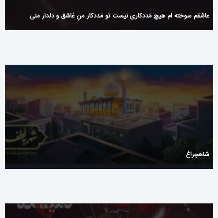
عاشقم سوخته ام هیچ مَددکاری نیست‏ ‌‏تو مَددکار منِ عٰاشق و دلدار منی ‌
شاهچراغ