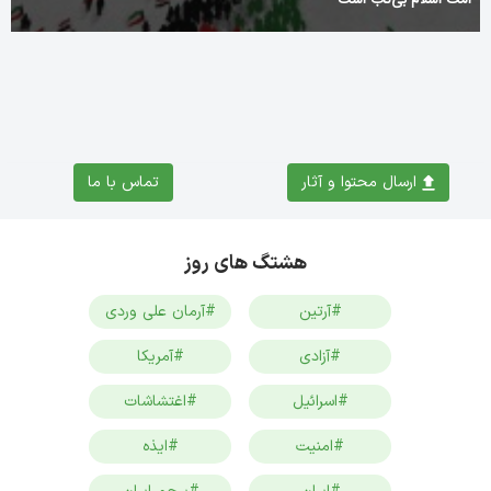
ارسال محتوا و آثار
تماس با ما
هشتگ های روز
#آرتین
#آرمان علی وردی
#آزادی
#آمریکا
#اسرائیل
#اغتشاشات
#امنیت
#ایذه