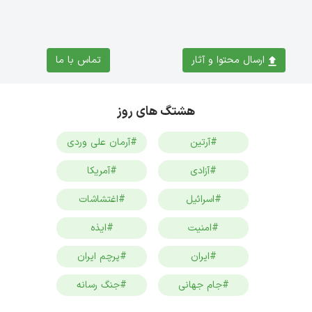
ارسال محتوا و آثار
تماس با ما
هشتگ های روز
#آرتین
#آرمان علی وردی
#آزادی
#آمریکا
#اسرائیل
#اغتشاشات
#امنیت
#ایذه
#ایران
#پرچم ایران
#جام جهانی
#جنگ رسانه