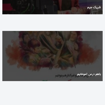
شریک جرم‌
باهم درس آموختیم
Onlayn kazino Betandreas – telefon və planşet üçün