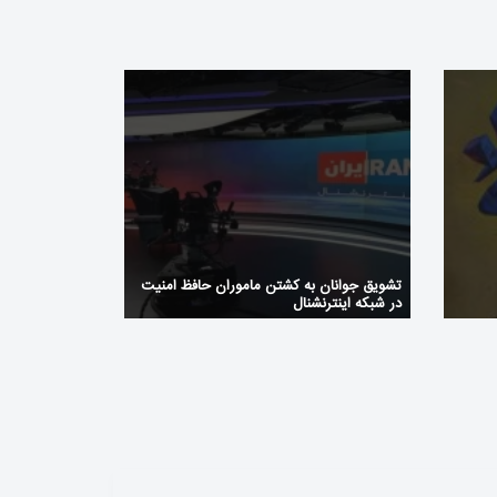
تشویق جوانان به کشتن ماموران حافظ امنیت
در شبکه اینترنشنال