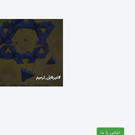
Кейсы КС2 — как выбрать и
ящики CS2 для от
#غیرقابل_ترمیم‌
تماس با ما