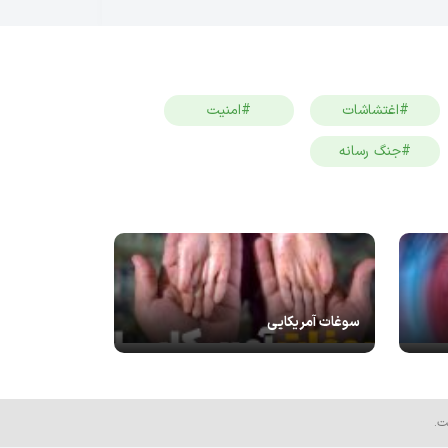
#اغتشاشات
#امنیت
#جنگ رسانه
سوغات آمریکایی
ت.