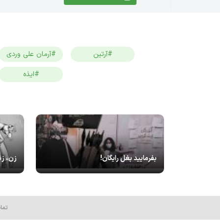
#آرتین
#آرمان علی وردی
#ایذه
بفرمایید بغل رایگان!
زن، زن
تما