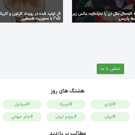
تابه‌حال مثل آن را ندیده‌اید؛ عکس زیر
اثر تولید شده در رویداد کارتون و کاریکا
سط پاریس
کلّه”! با محوریت فلسطین ‌
تماس با ما
هشتگ های روز
#آزادی
#آمریکا
#اسرائیل
#ایران
#پرچم ایران
#جام جهانی
مطالب پر بازدید