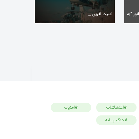
تور “یه
امنیت آفرین …
#اغتشاشات
#امنیت
#جنگ رسانه