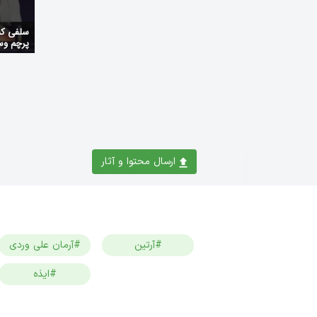
سلفی که 
پرچم و
ارسال محتوا و آثار
#آرتین
#آرمان علی وردی
#ایذه