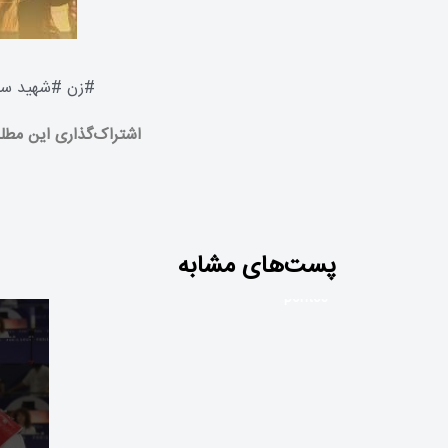
#
زن
#
شهید سی
اشتراک‌گذاری این مطل
Aventura emocionante cruzando a
پست‌های مشابه
chicken road para garantir a
segurança do pintinho e acumular
pontos