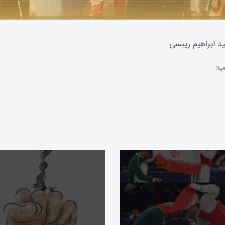
د ابراهیم رییسی
ب: