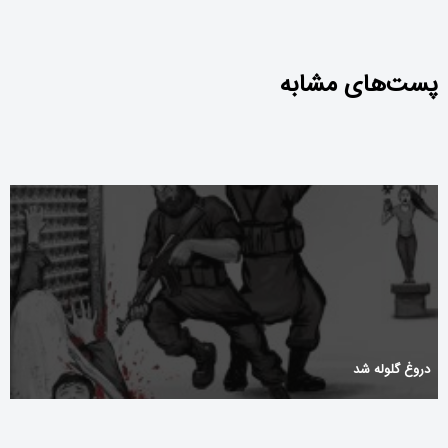
Suffirer InPlay Casino De Jeux Dargent Avoir Ampère Itinérant
پست‌های مشابه
Application . France Join Now talismaniacasino2.com
دروغ گلوله شد