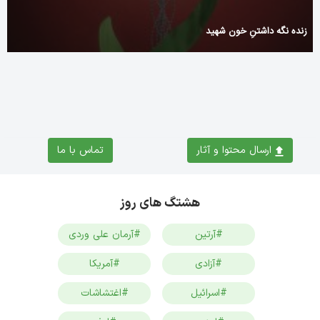
زنده نگه داشتنِ خون شهید
ارسال محتوا و آثار
تماس با ما
هشتگ های روز
#آرتین
#آرمان علی وردی
#آزادی
#آمریکا
#اسرائیل
#اغتشاشات