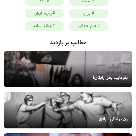
#امنیت
#ایذه
#ایران
#پرچم ایران
#جام جهانی
#جنگ رسانه
مطالب پر بازدید
بفرمایید بغل رایگان!
زن، زندگی، آزادی