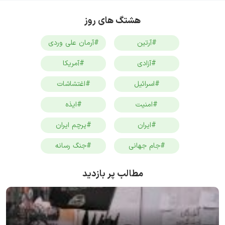
هشتگ های روز
#آرتین
#آرمان علی وردی
#آزادی
#آمریکا
#اسرائیل
#اغتشاشات
#امنیت
#ایذه
#ایران
#پرچم ایران
#جام جهانی
#جنگ رسانه
مطالب پر بازدید