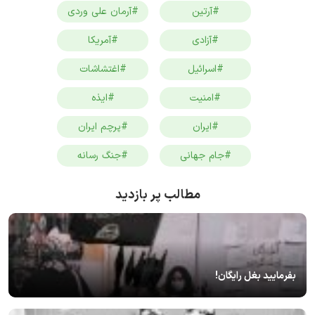
#آرتین
#آرمان علی وردی
#آزادی
#آمریکا
#اسرائیل
#اغتشاشات
#امنیت
#ایذه
#ایران
#پرچم ایران
#جام جهانی
#جنگ رسانه
مطالب پر بازدید
بفرمایید بغل رایگان!