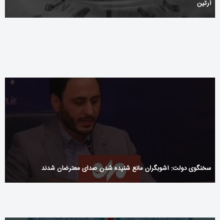
آرتین
ements_impacting_modern_fishing_with_basswin_technology_are_e
سخنگوی دولت: آشوبگران مانع شنیده شدن صدای معترضان شدند