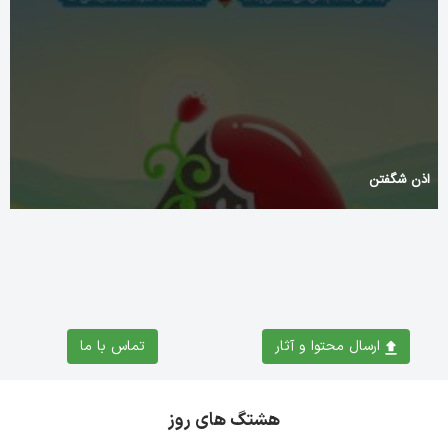
اذن شگفتن
ارسال محتوا و آثار
تماس با ما
هشتگ های روز