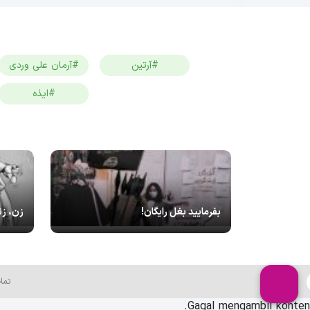
#آرتین
#آرمان علی وردی
#ایذه
بفرمایید بغل رایگان!
زن، زن
تما
Gagal mengambil konten.