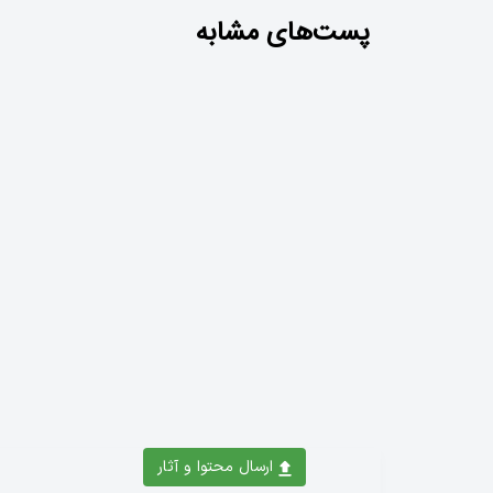
wait_with_thefunbetcasino_co_uk_and_exciting_pro
‑Paced
پست‌های مشابه
 Short,
essions
ارسال محتوا و آثار