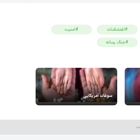
#اغتشاشات
#امنیت
#جنگ رسانه
سوغات آمریکایی
ت.