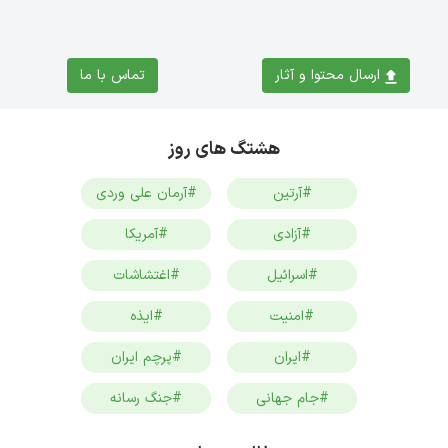
ارسال محتوا و آثار
تماس با ما
هشتگ های روز
#آرتین
#آرمان علی وردی
#آزادی
#آمریکا
#اسرائیل
#اغتشاشات
#امنیت
#ایذه
#ایران
#پرچم ایران
#جام جهانی
#جنگ رسانه