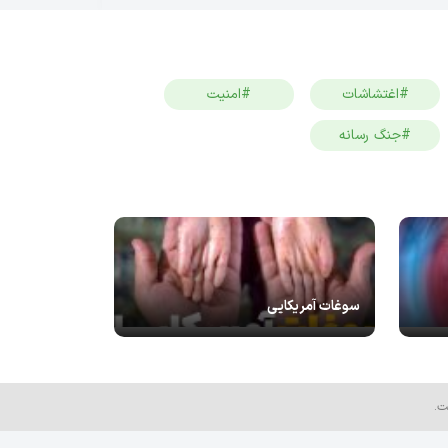
#اغتشاشات
#امنیت
#جنگ رسانه
سوغات آمریکایی
ت.