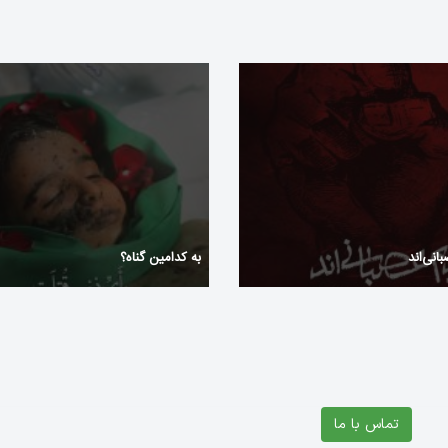
انی‌اند
به کدامین گناه؟
تماس با ما