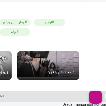
#آرتین
#آرمان علی وردی
#ایذه
بفرمایید بغل رایگان!
زن، زن
تما
Gagal mengambil konten.