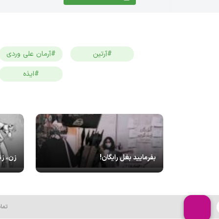
#آرتین
#آرمان علی وردی
#ایذه
بفرمایید بغل رایگان!
زن، زن
تما