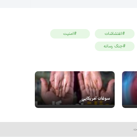
#اغتشاشات
#امنیت
#جنگ رسانه
سوغات آمریکایی
ت.