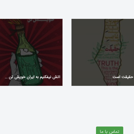
 حقیقت است
آتش نیفکنیم به ایران خویش تن …
تماس با ما