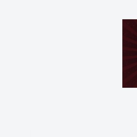
Departament De Securitate Protocoale
— Romania Play Instantly
https://www.hotspinscasino1.com/