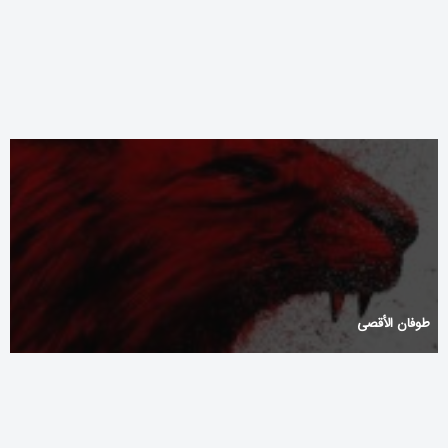
Honest United States Of America On-Line Gambling Casino For
Relinquish Twist DuckyLuck Casino – Nederlandse markt Sign Up
Today bet30-casinos.com
طوفان الأقصی ‌ ‌