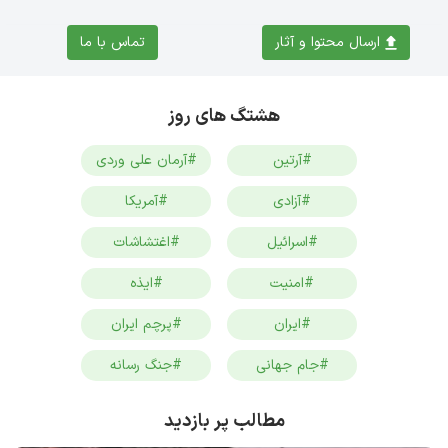
ارسال محتوا و آثار
تماس با ما
هشتگ های روز
#آرتین
#آرمان علی وردی
#آزادی
#آمریکا
#اسرائیل
#اغتشاشات
#امنیت
#ایذه
#ایران
#پرچم ایران
#جام جهانی
#جنگ رسانه
مطالب پر بازدید