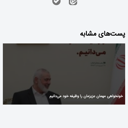
پست‌های مشابه
خونخواهی مهمان عزیزمان را وظیفه خود می‌دانیم
Aktuelle_Angebote_und_seriöse_Tests_zu_https_thenv-
casinos_de_für_sicheres_Onl-30945685