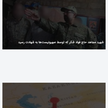
شهید مجاهد حاج فواد شکر که توسط صهیونیست‌ها به شهادت رسید
Aantrekkelijke_mogelijkheden_en_betoranjes-
nl_nl_voor_een_succesvolle_implementa