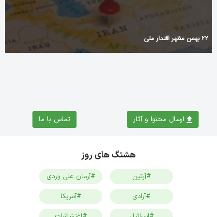
۲۲ بهمن مظهر اقتدار ملی
ارسال محتوا و آثار
تماس با ما
هشتگ های روز
#آرتین
#آرمان علی وردی
#آزادی
#آمریکا
#اسرائیل
#اغتشاشات