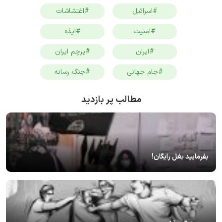
#اسرائیل
#اغتشاشات
#امنیت
#ایذه
#ایران
#پرچم ایران
#جام جهانی
#جنگ رسانه
مطالب پر بازدید
بفرمایید بغل رایگان!