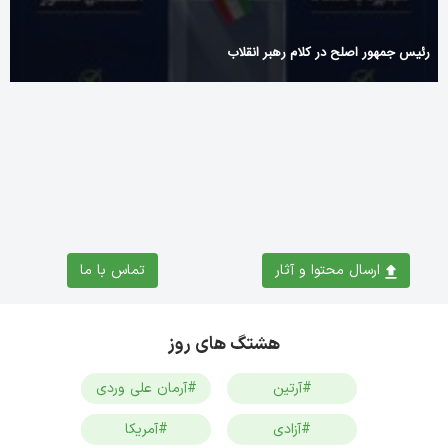
رئیس جمهور اصلح در کلام رهبر انقلاب
What is Konung Casino?
ارسال محتوا و آثار
تماس با ما
هشتگ های روز
#آرتین
#آرمان علی وردی
#آزادی
#آمریکا