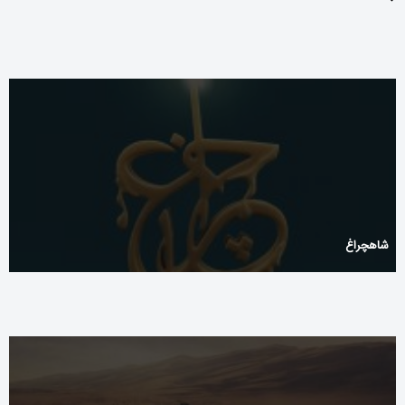
شاهچراغ