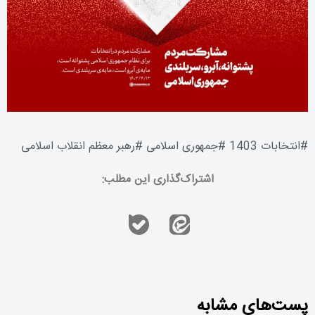
#
انتخابات 1403
#
جمهوری اسلامی
#
رهبر معظم انقلاب اسلامی
اشتراک‌گذاری این مطلب:
Caution_and_strategy_alongside_the-
پست‌های مشابه
luckcasinos_uk_deliver_informed_gaming_choice