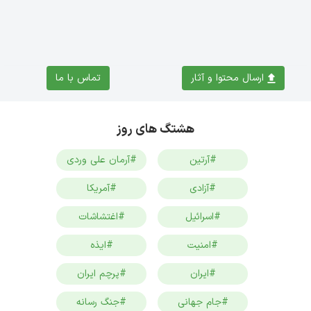
ارسال محتوا و آثار
تماس با ما
هشتگ های روز
#آرتین
#آرمان علی وردی
#آزادی
#آمریکا
#اسرائیل
#اغتشاشات
#امنیت
#ایذه
#ایران
#پرچم ایران
#جام جهانی
#جنگ رسانه