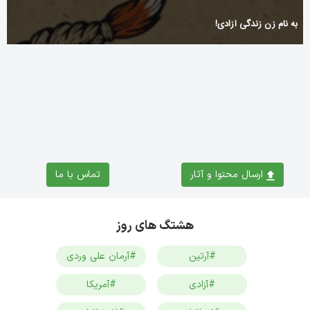
به نام زن زندگی آزادی!
What is Playigo Casino?
ارسال محتوا و آثار
تماس با ما
هشتگ های روز
#آرتین
#آرمان علی وردی
#آزادی
#آمریکا