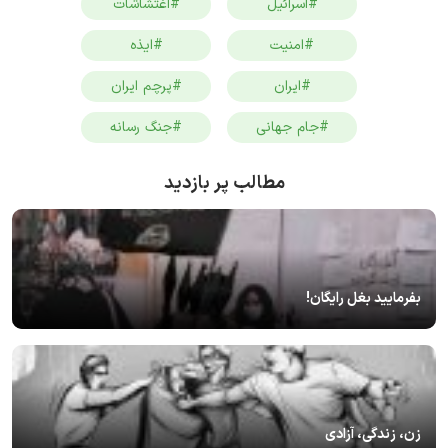
#اسرائیل
#اغتشاشات
#امنیت
#ایذه
#ایران
#پرچم ایران
#جام جهانی
#جنگ رسانه
مطالب پر بازدید
بفرمایید بغل رایگان!
زن، زندگی، آزادی