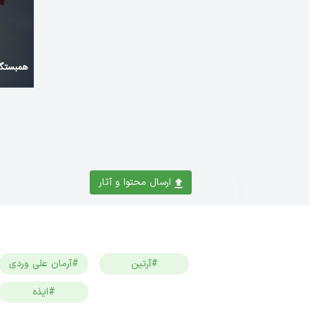
همبستگی
ارسال محتوا و آثار
#آرتین
#آرمان علی وردی
#ایذه