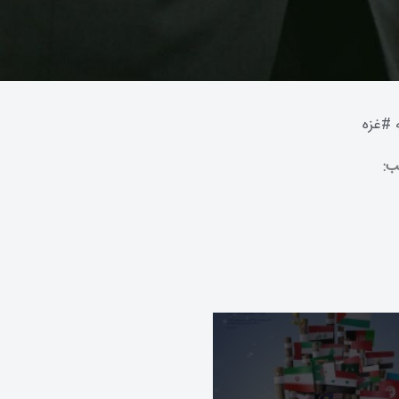
#
غزه
ب:
tement builds around Fire Joker
every spin for seasoned players