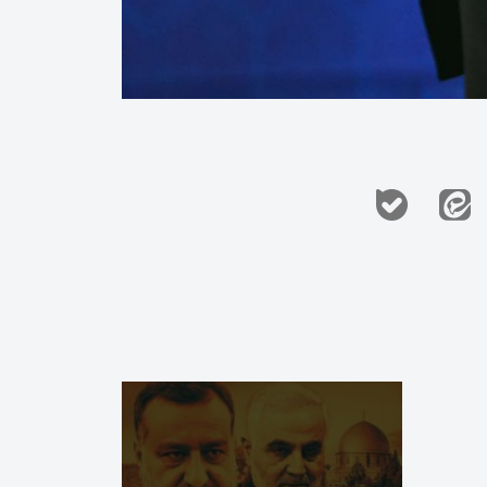
Exci
with 