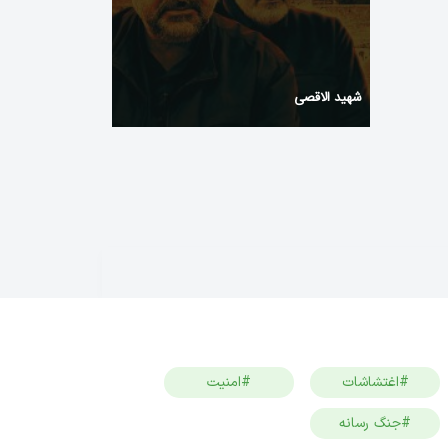
شهید الاقصی
#اغتشاشات
#امنیت
#جنگ رسانه