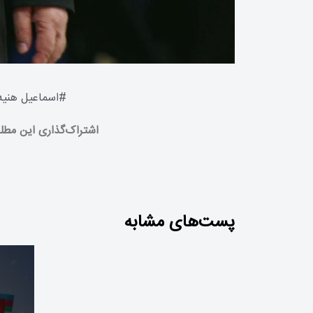
#
اسماعیل هنیه
اشتراک‌گذاری این مطل
Zaujímavé automaty thor fortune
پست‌های مشابه
casino prinášajú skvelú zábavu a
rozsiahle možnosti výhry online