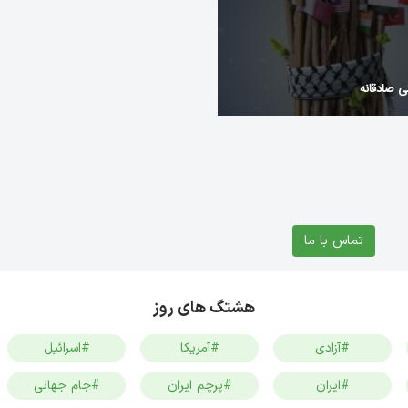
 صادقانه
تماس با ما
هشتگ های روز
#آزادی
#آمریکا
#اسرائیل
#ایران
#پرچم ایران
#جام جهانی