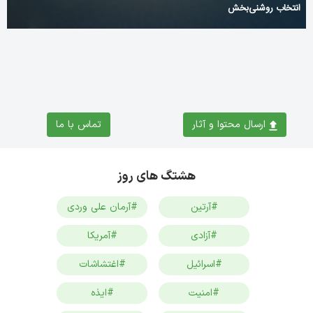
انتخاب روشنی‌بخش
ارسال محتوا و آثار
تماس با ما
هشتگ های روز
#آرتین
#آرمان علی وردی
#آزادی
#آمریکا
#اسرائیل
#اغتشاشات
#امنیت
#ایذه