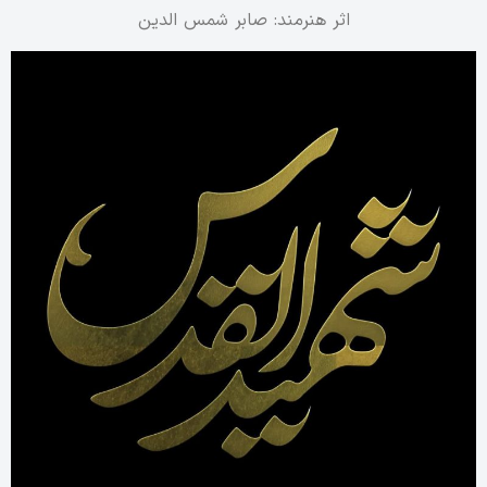
اثر هنرمند: صابر شمس الدین