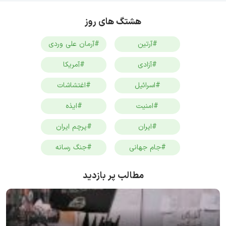
هشتگ های روز
#آرتین
#آرمان علی وردی
#آزادی
#آمریکا
#اسرائیل
#اغتشاشات
#امنیت
#ایذه
#ایران
#پرچم ایران
#جام جهانی
#جنگ رسانه
مطالب پر بازدید