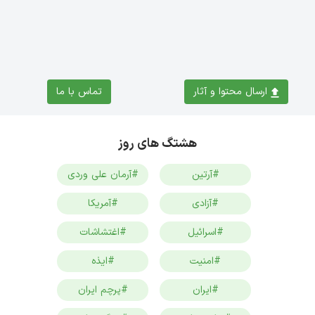
ارسال محتوا و آثار
تماس با ما
هشتگ های روز
#آرتین
#آرمان علی وردی
#آزادی
#آمریکا
#اسرائیل
#اغتشاشات
#امنیت
#ایذه
#ایران
#پرچم ایران