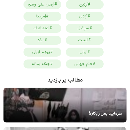
#آرتین
#آرمان علی وردی
#آزادی
#آمریکا
#اسرائیل
#اغتشاشات
#امنیت
#ایذه
#ایران
#پرچم ایران
#جام جهانی
#جنگ رسانه
مطالب پر بازدید
بفرمایید بغل رایگان!