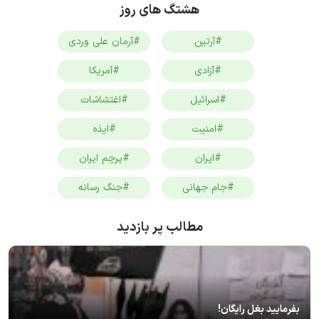
هشتگ های روز
#آرتین
#آرمان علی وردی
#آزادی
#آمریکا
#اسرائیل
#اغتشاشات
#امنیت
#ایذه
#ایران
#پرچم ایران
#جام جهانی
#جنگ رسانه
مطالب پر بازدید
بفرمایید بغل رایگان!