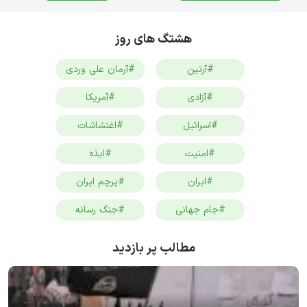
هشتگ های روز
#آرتین
#آرمان علی وردی
#آزادی
#آمریکا
#اسرائیل
#اغتشاشات
#امنیت
#ایذه
#ایران
#پرچم ایران
#جام جهانی
#جنگ رسانه
مطالب پر بازدید