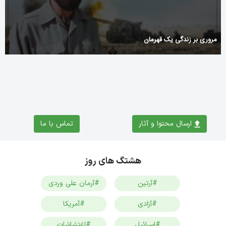
مروری بر زندگی یک قهرمان
ارسال محتوا و آثار
تماس با ما
هشتگ های روز
#آرتین
#آرمان علی وردی
#آزادی
#آمریکا
#اسرائیل
#اغتشاشات