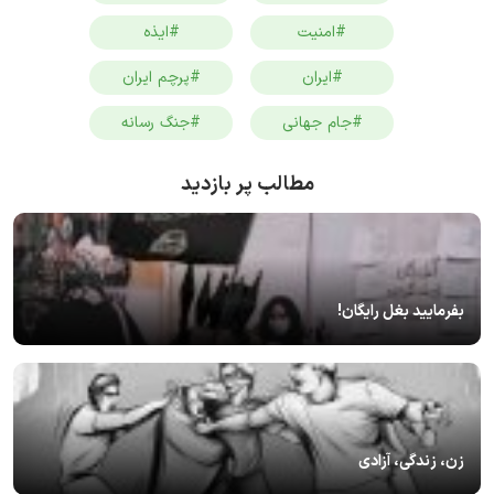
#امنیت
#ایذه
#ایران
#پرچم ایران
#جام جهانی
#جنگ رسانه
مطالب پر بازدید
بفرمایید بغل رایگان!
زن، زندگی، آزادی