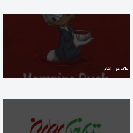
داک خون آشام