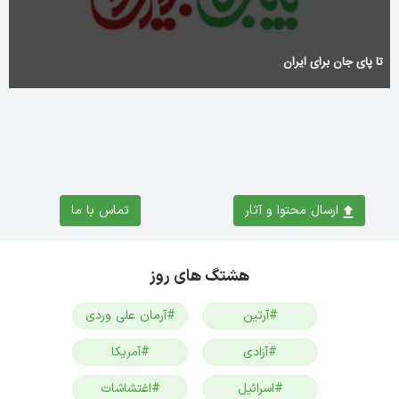
تا پای جان برای ایران
ارسال محتوا و آثار
تماس با ما
هشتگ های روز
#آرتین
#آرمان علی وردی
#آزادی
#آمریکا
#اسرائیل
#اغتشاشات