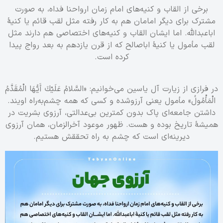
برخی از القاب و کنیه‌های امام زمان ارواحنا فداه، به صورت
مشترک برای دیگر امامان هم به کار رفته مثل لقب قائم یا کنیۀ
اباعبدالله. اما ایشان القاب و کنیه‌های اختصاصی هم دارند مثل
لقب مأمول یا کنیۀ اباصالح که از قرن یازدهم به بعد رواج پیدا
کرده است.
در فرازی از زیارت آل یاسین می‌خوانیم: «السَّلامُ عَلَيْكَ أَيُّهَا الْمُقَدَّمُ
الْمَأْمُولُ» مأمول یعنی آرزوشده و کسی که همه چشم‌به‌راه اویند.
داشتن جامعه‌ای پاک بدون کمترین بی‌عدالتی، آرزوی بشریت در
همیشۀ تاریخ بوده و هست. ظهور موعود آخرالزمان، همان آرزوی
دیرینه‌ای است که چشم به راه تحققش هستیم.