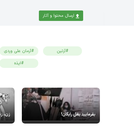
ارسال محتوا و آثار
#آرتین
#آرمان علی وردی
#ایذه
بفرمایید بغل رایگان!
زن، زن