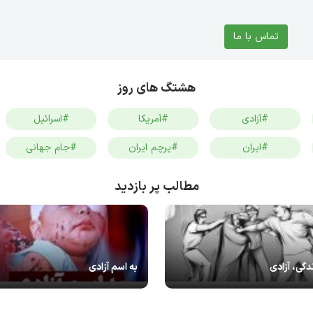
تماس با ما
هشتگ های روز
#آزادی
#آمریکا
#اسرائیل
#ایران
#پرچم ایران
#جام جهانی
مطالب پر بازدید
دگی، آزادی
به اسم آزادی