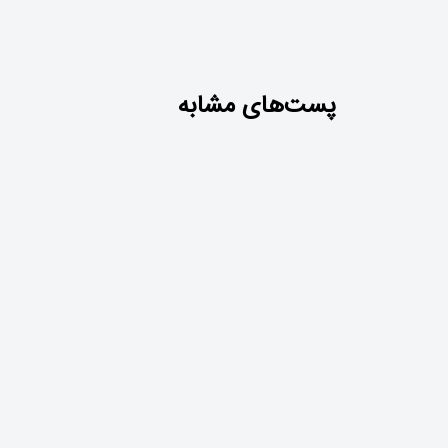
anda –
Vodka онлайн казино – обзор
پست‌های مشابه
tbiqlər