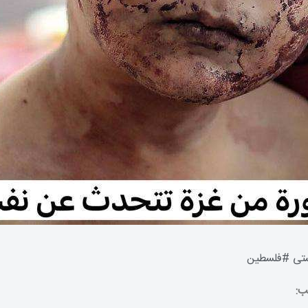
تی
#
فلسطین
ب: