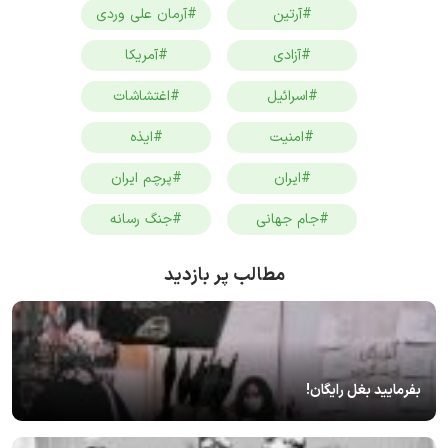
#آرتین
#آرمان علی وردی
#آزادی
#آمریکا
#اسرائیل
#اغتشاشات
#امنیت
#ایذه
#ایران
#پرچم ایران
#جام جهانی
#جنگ رسانه
مطالب پر بازدید
بفرمایید بغل رایگان!