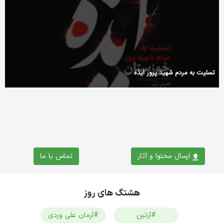
تسلیت به مردم شهید پرور ایذه
ارسال محتوا و آثار
تماس با ما
هشتگ های روز
#آرتین
#آرمان علی وردی