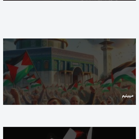
Актуальные_коэффициенты_и_winline_для_поклонни-35324704
میبینیم ‌