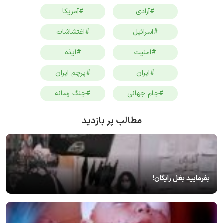
#آزادی
#آمریکا
#اسرائیل
#اغتشاشات
#امنیت
#ایذه
#ایران
#پرچم ایران
#جام جهانی
#جنگ رسانه
مطالب پر بازدید
بفرمایید بغل رایگان!