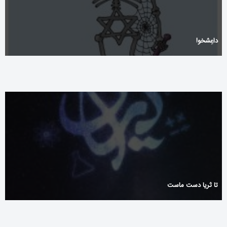
داعِشخو!
تا ثریا دست ماست