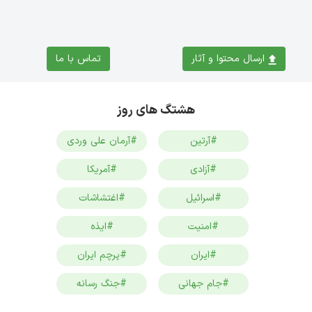
ارسال محتوا و آثار
تماس با ما
هشتگ های روز
#آرتین
#آرمان علی وردی
#آزادی
#آمریکا
#اسرائیل
#اغتشاشات
#امنیت
#ایذه
#ایران
#پرچم ایران
#جام جهانی
#جنگ رسانه