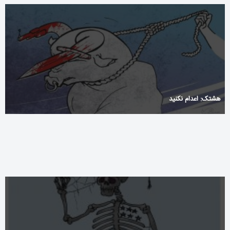
هشتک: اعدام نکنید
alyses_met_thezombillion_nl_voor_betere_strategische_beslissingen