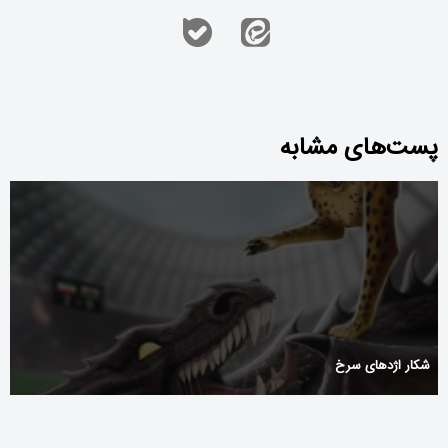
پست‌های مشابه
شکار اژدهای سرخ
Qədim məbədlərdən bəri pinco kazino bahar təmtəraqlı xəzinələrini
açır