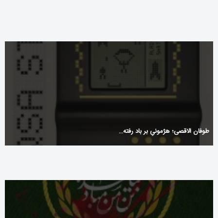
طوفان الاقصی؛ هژمونیِ بر باد رفته… ‌