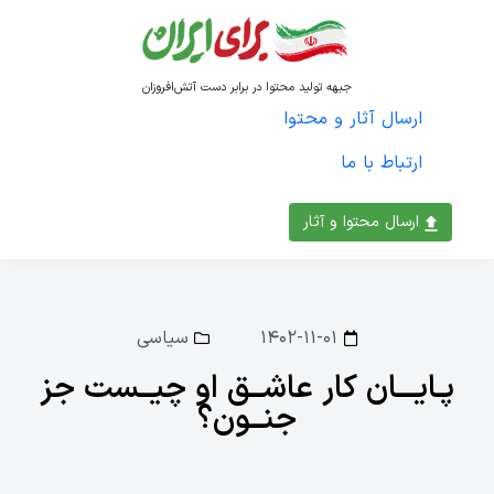
جبهه تولید محتوا در برابر دست آتش‌افروزان
ارسال آثار و محتوا
ارتباط با ما
ارسال محتوا و آثار
۱۴۰۲-۱۱-۰۱
سیاسی
پـایـــان کار عاشــق او چیــست جز
جنــون؟