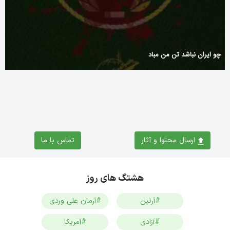
چو ایران نباشد تن من مباد
ارسال محتوا و آثار
تماس با ما
هشتگ های روز
#آرتین
#آرمان علی وردی
#آزادی
#آمریکا