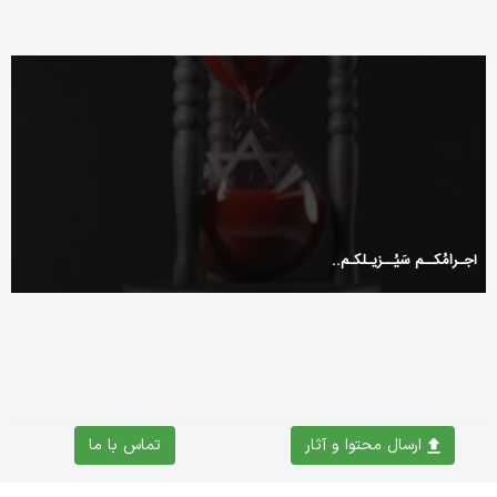
إجـرامُكــم سَيُــزيـلكـم..
ارسال محتوا و آثار
تماس با ما