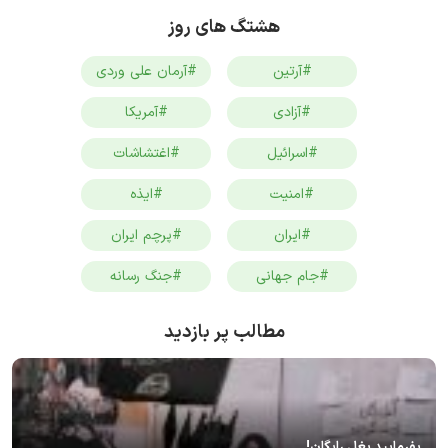
هشتگ های روز
#آرتین
#آرمان علی وردی
#آزادی
#آمریکا
#اسرائیل
#اغتشاشات
#امنیت
#ایذه
#ایران
#پرچم ایران
#جام جهانی
#جنگ رسانه
مطالب پر بازدید
بفرمایید بغل رایگان!