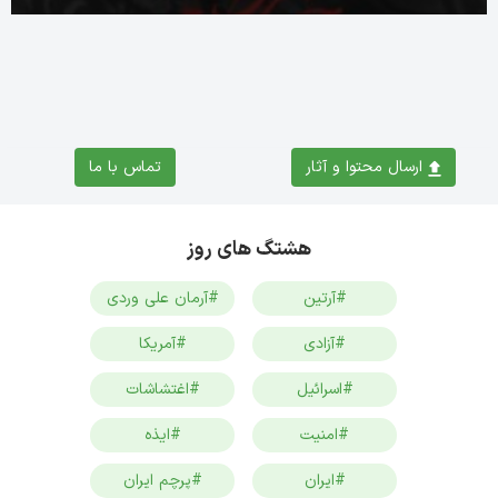
ارسال محتوا و آثار
تماس با ما
هشتگ های روز
#آرتین
#آرمان علی وردی
#آزادی
#آمریکا
#اسرائیل
#اغتشاشات
#امنیت
#ایذه
#ایران
#پرچم ایران