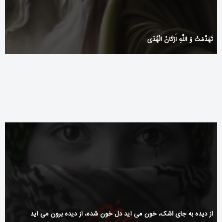
تَهَدَّمَتْ وَ اللَّهِ أَرْكَانُ الْهُدَى
Nonplus Ii Unloose Scandium + 100,000 Crown Mint Along
Polarity Up Weiss – regiunea europeană Try It Now
از دیده به جای اشک، خون می آید دل خون شده، از دیده برون می آید ‌