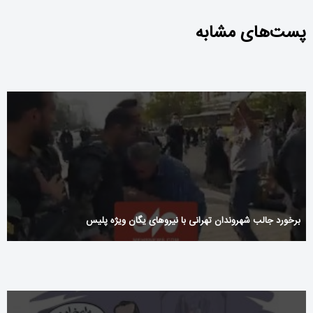
ng_tot_de_spin_maya_app_voor_optimale_resultaten_en_gebruikers
پست‌های مشابه
برخورد جالب شهروندان تهرانی با نیروهای یگان ویژه پلیس