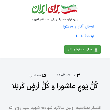
جبهه تولید محتوا در برابر دست آتش‌افروزان
ارسال آثار و محتوا
ارتباط با ما
ارسال محتوا و آثار
۱۴۰۲-۰۹-۰۷
سیاسی
کُلُّ یَومٍ عاشورا و کُلُّ أرضٍ کَربَلا
انتشار بمناسبت اولین سالگرد شهادت شهید سید روح الله