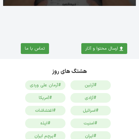
ارسال محتوا و آثار
تماس با ما
هشتگ های روز
#آرتین
#آرمان علی وردی
#آزادی
#آمریکا
#اسرائیل
#اغتشاشات
#امنیت
#ایذه
#ایران
#پرچم ایران