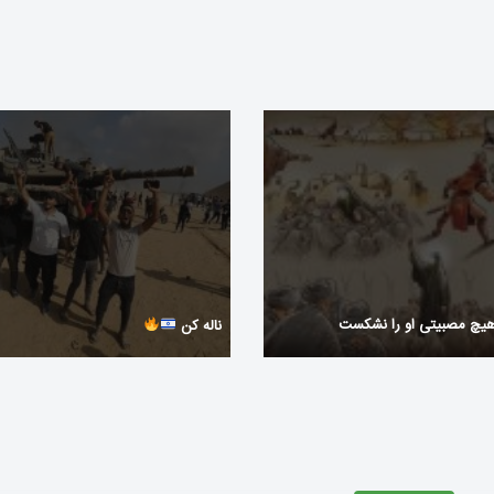
هیچ مصبیتی او را نشکست
ناله کن