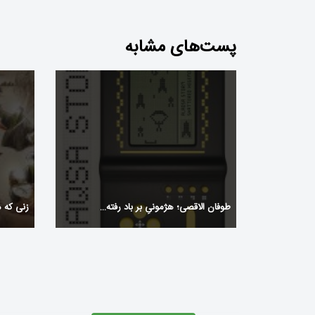
پست‌های مشابه
طوفان الاقصی؛ هژمونیِ بر باد رفته… ‌
زنی که 