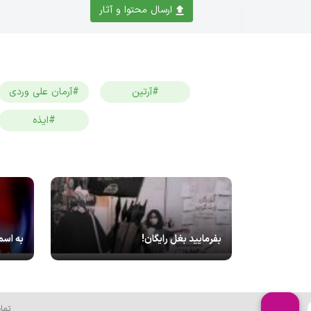
ارسال محتوا و آثار
#آرتین
#آرمان علی وردی
#ایذه
بفرمایید بغل رایگان!
به اسم
تما