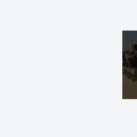
रणन_त_प_र_ण_ग_मप_ल_और_tower_rush_क_स_थ_त_व-35501232