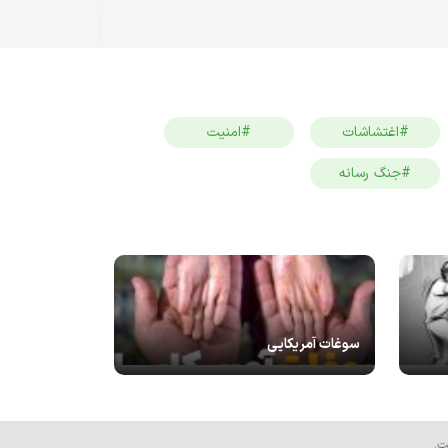
#اغتشاشات
#امنیت
#جنگ رسانه
سوغات آمریکایی
ت.