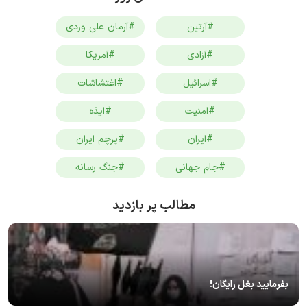
#آرتین
#آرمان علی وردی
#آزادی
#آمریکا
#اسرائیل
#اغتشاشات
#امنیت
#ایذه
#ایران
#پرچم ایران
#جام جهانی
#جنگ رسانه
مطالب پر بازدید
بفرمایید بغل رایگان!