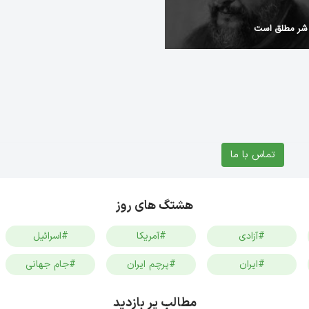
 شر مطلق است
تماس با ما
هشتگ های روز
#آزادی
#آمریکا
#اسرائیل
#ایران
#پرچم ایران
#جام جهانی
مطالب پر بازدید