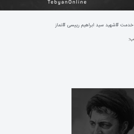
 خدمت
#
شهید سید ابراهیم رییسی
#
نماز
ب:
7 Krypto-Kompetent Magen Via
ten Witz • AT Start Winning Sol
Casinos