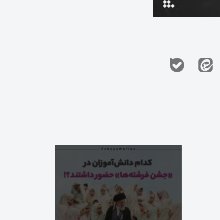
24
Aushal